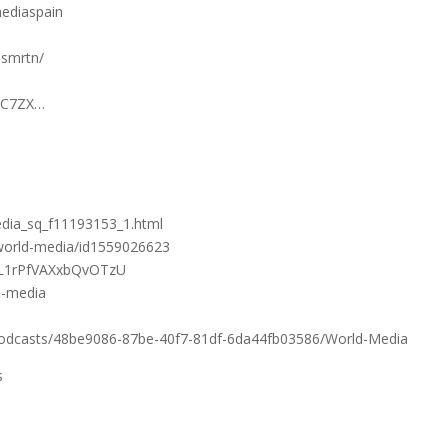
diaspain​
smrtn/​
UC7ZX…​
edia_sq_f11193153_1.html
/world-media/id1559026623
fFL1rPfVAXxbQvOTzU
d-media
podcasts/48be9086-87be-40f7-81df-6da44fb03586/World-Media
s