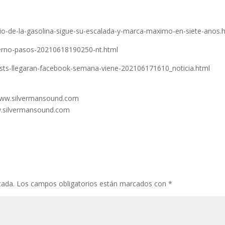
cio-de-la-gasolina-sigue-su-escalada-y-marca-maximo-en-siete-anos.
ierno-pasos-20210618190250-nt.html
asts-llegaran-facebook-semana-viene-202106171610_noticia.html
/www.silvermansound.com​
ww.silvermansound.com
cada.
Los campos obligatorios están marcados con
*