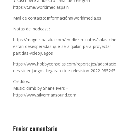
Y suscríbete a nuestro canal de Telegram:
https://t.me/worldmediaspain
Mail de contacto: información@worldmedia.es
Notas del podcast :
https://magnet.xataka.com/en-diez-minutos/salas-cine-
estan-desesperadas-que-se-alquilan-para-proyectar-
partidas-videojuegos
https://www.hobbyconsolas.com/reportajes/adaptacio
nes-videojuegos-llegaran-cine-television-2022-985245
Créditos:
Music: climb by Shane Ivers –
https://www.silvermansound.com
Enviar comentario