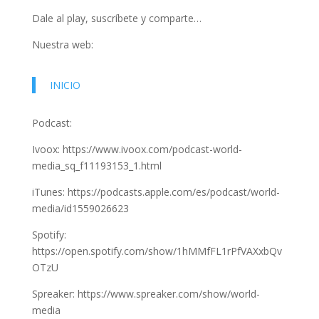
Dale al play, suscríbete y comparte…
Nuestra web:
INICIO
Podcast:
Ivoox: https://www.ivoox.com/podcast-world-
media_sq_f11193153_1.html
iTunes: https://podcasts.apple.com/es/podcast/world-
media/id1559026623
Spotify:
https://open.spotify.com/show/1hMMfFL1rPfVAXxbQv
OTzU
Spreaker: https://www.spreaker.com/show/world-
media