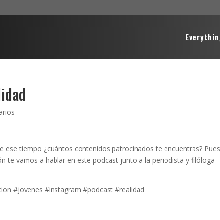
Everythin
lidad
arios
de ese tiempo ¿cuántos contenidos patrocinados te encuentras? Pue
n te vamos a hablar en este podcast junto a la periodista y filóloga
cion #jovenes #instagram #podcast #realidad