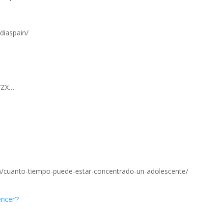
diaspain/
C7ZX…
a/cuanto-tiempo-puede-estar-concentrado-un-adolescente/
ncer’?