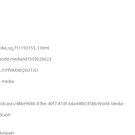
edia_sq_f11193153_1.html
/world-media/id1559026623
fFL1rPfVAXxbQvOTzU
d-media
podcasts/48be9086-87be-40f7-81df-6da44fb03586/World-Media
dcast!
iaspain