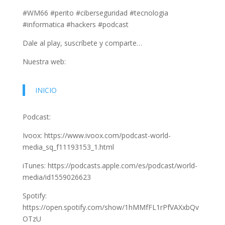
#WM66 #perito #ciberseguridad #tecnologia
#informatica #hackers #podcast
Dale al play, suscríbete y comparte…
Nuestra web:
INICIO
Podcast:
Ivoox: https://www.ivoox.com/podcast-world-
media_sq_f11193153_1.html
iTunes: https://podcasts.apple.com/es/podcast/world-
media/id1559026623
Spotify:
https://open.spotify.com/show/1hMMfFL1rPfVAXxbQv
OTzU