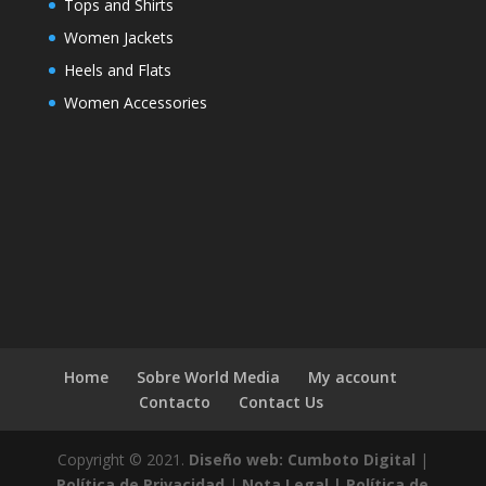
Tops and Shirts
Women Jackets
Heels and Flats
Women Accessories
Home
Sobre World Media
My account
Contacto
Contact Us
Copyright © 2021.
Diseño web: Cumboto Digital
|
Política de Privacidad
|
Nota Legal |
Política de