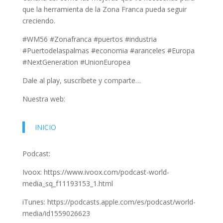
que la herramienta de la Zona Franca pueda seguir
creciendo.
#WM56 #Zonafranca #puertos #industria
#Puertodelaspalmas #economia #aranceles #Europa
#NextGeneration #UnionEuropea
Dale al play, suscríbete y comparte…
Nuestra web:
INICIO
Podcast:
Ivoox: https://www.ivoox.com/podcast-world-
media_sq_f11193153_1.html
iTunes: https://podcasts.apple.com/es/podcast/world-
media/id1559026623