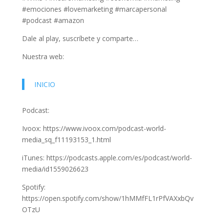
#emociones #lovemarketing #marcapersonal
#podcast #amazon
Dale al play, suscríbete y comparte…
Nuestra web:
INICIO
Podcast:
Ivoox: https://www.ivoox.com/podcast-world-
media_sq_f11193153_1.html
iTunes: https://podcasts.apple.com/es/podcast/world-
media/id1559026623
Spotify:
https://open.spotify.com/show/1hMMfFL1rPfVAXxbQv
OTzU