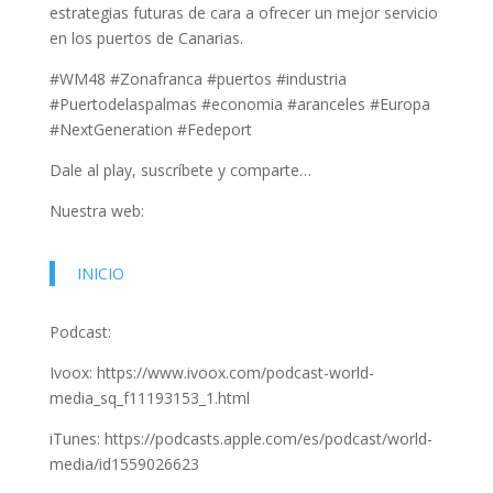
estrategias futuras de cara a ofrecer un mejor servicio
en los puertos de Canarias.
#WM48 #Zonafranca #puertos #industria
#Puertodelaspalmas #economia #aranceles #Europa
#NextGeneration #Fedeport
Dale al play, suscríbete y comparte…
Nuestra web:
INICIO
Podcast:
Ivoox: https://www.ivoox.com/podcast-world-
media_sq_f11193153_1.html
iTunes: https://podcasts.apple.com/es/podcast/world-
media/id1559026623