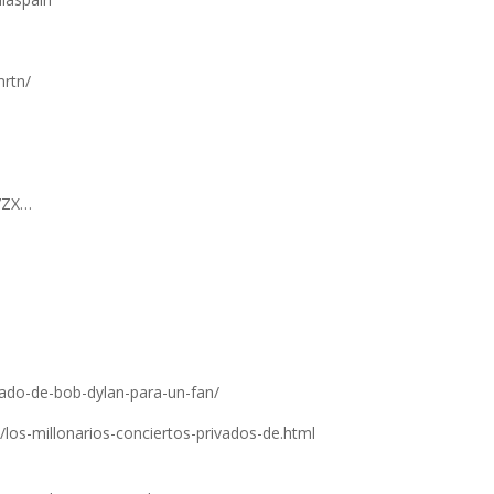
mrtn/
C7ZX…
ivado-de-bob-dylan-para-un-fan/
los-millonarios-conciertos-privados-de.html