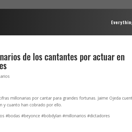
Everythin
arios de los cantantes por actuar en
es
arios
fras millonarias por cantar para grandes fortunas. Jaime Ojeda cuen
n y cuanto han cobrado por ello.
os #bodas #beyonce #bobdylan #millonarios #dictadores