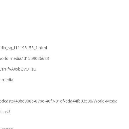
edia_sq_f11193153_1.html
/world-media/id1559026623
fFL1rPfVAXxbQvOTzU
d-media
podcasts/48be9086-87be-40f7-81df-6da44fb03586/World-Media
dcast!
iaspain