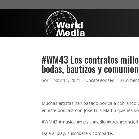
#WM43 Los contratos millon
bodas, bautizos y comunion
por
|
Nov 11, 2021
|
Uncategorized
|
0 Coment
Muchas artistas han pasado por caja cobrando ci
en este podcast con José Luis Martín quienes so
#WM43 #musica #music #radio #rock #conciert
Dale al play, suscríbete y comparte…