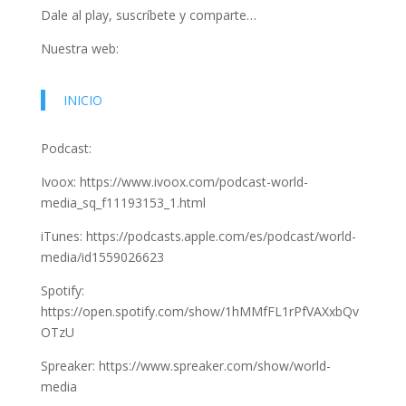
Dale al play, suscríbete y comparte…
Nuestra web:
INICIO
Podcast:
Ivoox: https://www.ivoox.com/podcast-world-
media_sq_f11193153_1.html
iTunes: https://podcasts.apple.com/es/podcast/world-
media/id1559026623
Spotify:
https://open.spotify.com/show/1hMMfFL1rPfVAXxbQv
OTzU
Spreaker: https://www.spreaker.com/show/world-
media