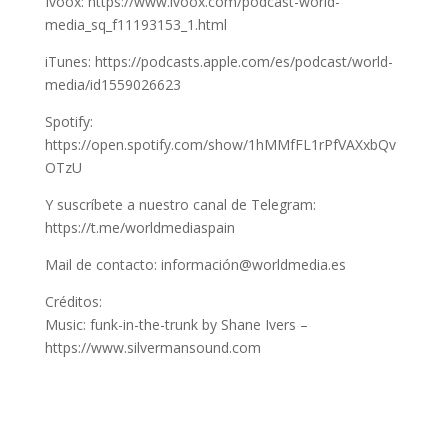
Ivoox: https://www.ivoox.com/podcast-world-
media_sq_f11193153_1.html
iTunes: https://podcasts.apple.com/es/podcast/world-
media/id1559026623
Spotify:
https://open.spotify.com/show/1hMMfFL1rPfVAXxbQv
OTzU
Y suscríbete a nuestro canal de Telegram:
https://t.me/worldmediaspain
Mail de contacto: información@worldmedia.es
Créditos:
Music: funk-in-the-trunk by Shane Ivers –
https://www.silvermansound.com