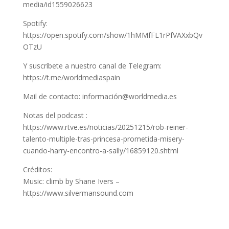
media/id1559026623
Spotify:
https://open.spotify.com/show/1hMMfFL1rPfVAXxbQv
OTzU
Y suscríbete a nuestro canal de Telegram:
https://t.me/worldmediaspain
Mail de contacto: información@worldmedia.es
Notas del podcast :
https://www.rtve.es/noticias/20251215/rob-reiner-
talento-multiple-tras-princesa-prometida-misery-
cuando-harry-encontro-a-sally/16859120.shtml
Créditos:
Music: climb by Shane Ivers –
https://www.silvermansound.com