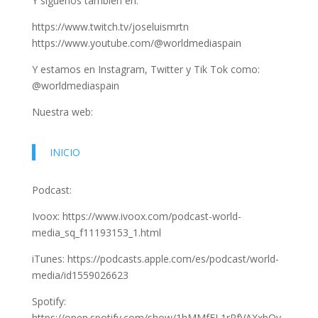
Y síguenos también en:
https://www.twitch.tv/joseluismrtn
https://www.youtube.com/@worldmediaspain
Y estamos en Instagram, Twitter y Tik Tok como:
@worldmediaspain
Nuestra web:
INICIO
Podcast:
Ivoox: https://www.ivoox.com/podcast-world-
media_sq_f11193153_1.html
iTunes: https://podcasts.apple.com/es/podcast/world-
media/id1559026623
Spotify:
https://open.spotify.com/show/1hMMfFL1rPfVAXxbQv