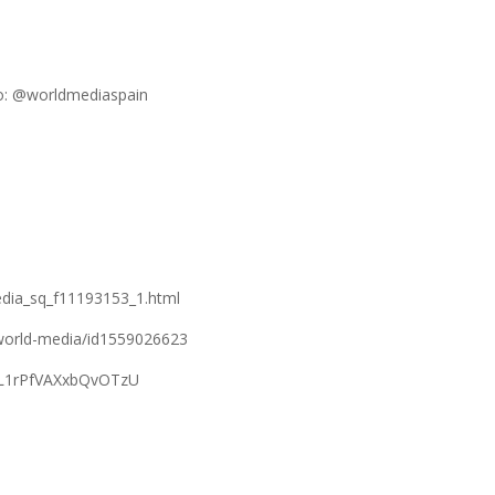
mo: @worldmediaspain
edia_sq_f11193153_1.html
/world-media/id1559026623
fFL1rPfVAXxbQvOTzU