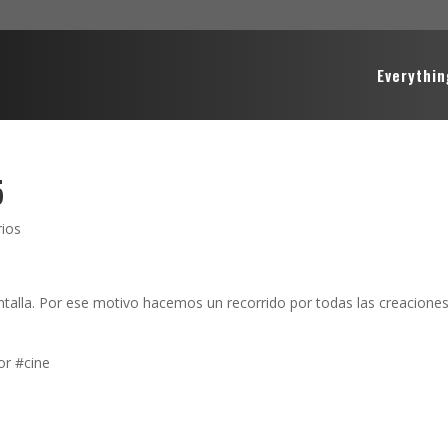
Everythin
5
ios
ntalla. Por ese motivo hacemos un recorrido por todas las creaciones
or #cine