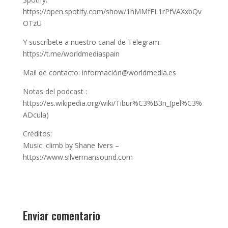
https://open.spotify.com/show/1hMMfFL1rPfVAXxbQv
OTzU
Y suscríbete a nuestro canal de Telegram:
https://t.me/worldmediaspain
Mail de contacto: información@worldmedia.es
Notas del podcast :
https://es.wikipedia.org/wiki/Tibur%C3%B3n_(pel%C3%
ADcula)
Créditos:
Music: climb by Shane Ivers –
https://www.silvermansound.com
Enviar comentario