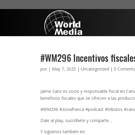
#WM296 Incentivos fiscales
por
|
May 7, 2025
|
Uncategorized
|
0 Comenta
Jaime Sanz es socio y responsable fiscal en C
beneficios fiscales que se ofrecen a las produc
#WM296 #zonafranca #podcast #tributos #cana
Dale al play, suscríbete y comparte…
Y síguenos también en: