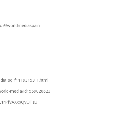
mo: @worldmediaspain
edia_sq_f11193153_1.html
/world-media/id1559026623
fFL1rPfVAXxbQvOTzU