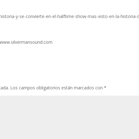
historia-y-se-convierte-en-el-halftime-show-mas-visto-en-la-historia-d
s://www.silvermansound.com
cada.
Los campos obligatorios están marcados con
*