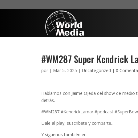
#WM287 Super Kendrick L
por
|
Mar 5, 2025
|
Uncategorized
|
0 Comenta
Hablamos con Jaime Ojeda del show de medio ti
detrás.
#WM287 #KendrickLamar #podcast #SuperBowl
Dale al play, suscríbete y comparte…
Y síguenos también en: