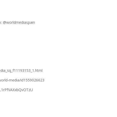
mo: @worldmediaspain
edia_sq_f11193153_1.html
/world-media/id1559026623
fFL1rPfVAXxbQvOTzU