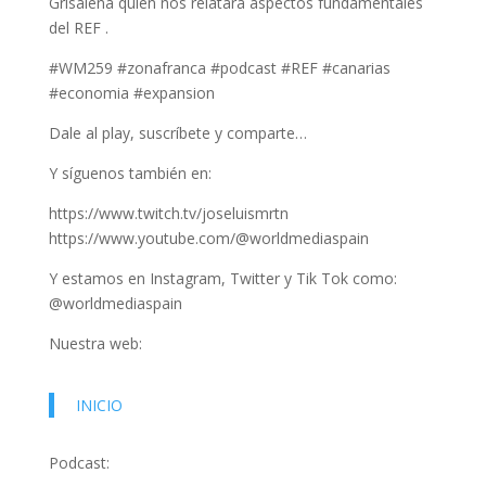
Grisaleña quien nos relatará aspectos fundamentales
del REF .
#WM259 #zonafranca #podcast #REF #canarias
#economia #expansion
Dale al play, suscríbete y comparte…
Y síguenos también en:
https://www.twitch.tv/joseluismrtn
https://www.youtube.com/@worldmediaspain
Y estamos en Instagram, Twitter y Tik Tok como:
@worldmediaspain
Nuestra web:
INICIO
Podcast: