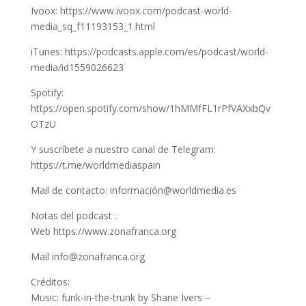
Ivoox: https://www.ivoox.com/podcast-world-
media_sq_f11193153_1.html
iTunes: https://podcasts.apple.com/es/podcast/world-
media/id1559026623
Spotify:
https://open.spotify.com/show/1hMMfFL1rPfVAXxbQv
OTzU
Y suscríbete a nuestro canal de Telegram:
https://t.me/worldmediaspain
Mail de contacto: información@worldmedia.es
Notas del podcast :
Web https://www.zonafranca.org
Mail info@zonafranca.org
Créditos:
Music: funk-in-the-trunk by Shane Ivers –