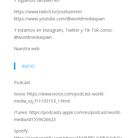
Y síguenos también en:
https://www.twitch.tv/joseluismrtn
https://www.youtube.com/@worldmediaspain
Y estamos en Instagram, Twitter y Tik Tok como:
@worldmediaspain
Nuestra web:
INICIO
Podcast:
Ivoox: https://www.ivoox.com/podcast-world-
media_sq_f11193153_1.html
iTunes: https://podcasts.apple.com/es/podcast/world-
media/id1559026623
Spotify:
https://open.spotify.com/show/1hMMfFL1rPfVAXxbQv