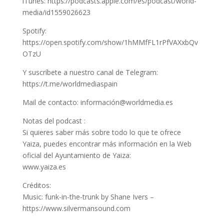
iTunes: https://podcasts.apple.com/es/podcast/world-
media/id1559026623
Spotify:
https://open.spotify.com/show/1hMMfFL1rPfVAXxbQv
OTzU
Y suscríbete a nuestro canal de Telegram:
https://t.me/worldmediaspain
Mail de contacto: información@worldmedia.es
Notas del podcast :
Si quieres saber más sobre todo lo que te ofrece
Yaiza, puedes encontrar más información en la Web
oficial del Ayuntamiento de Yaiza:
www.yaiza.es
Créditos:
Music: funk-in-the-trunk by Shane Ivers –
https://www.silvermansound.com