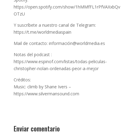
https://open.spotify.com/show/1hMMfFL1rPfVAXxbQv
OTzU
Y suscríbete a nuestro canal de Telegram:
https://t.me/worldmediaspain
Mail de contacto: información@worldmedia.es
Notas del podcast :
https://www.espinof.com/listas/todas-peliculas-
christopher-nolan-ordenadas-peor-a-mejor
Créditos:
Music: climb by Shane Ivers –
https://www.silvermansound.com
Enviar comentario