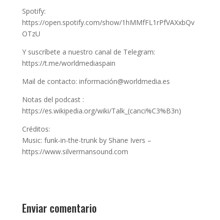
Spotify:
https://open.spotify.com/show/1hMMfFL1rPfVAXxbQv
OTzU
Y suscríbete a nuestro canal de Telegram:
https://t.me/worldmediaspain
Mail de contacto: información@worldmedia.es
Notas del podcast :
https://es.wikipedia.org/wiki/Talk_(canci%C3%B3n)
Créditos:
Music: funk-in-the-trunk by Shane Ivers –
https://www.silvermansound.com
Enviar comentario