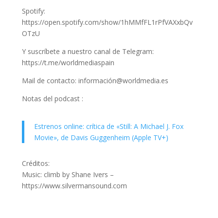
Spotify:
https://open.spotify.com/show/1hMMfFL1rPfVAXxbQv
OTzU
Y suscríbete a nuestro canal de Telegram:
https://t.me/worldmediaspain
Mail de contacto: información@worldmedia.es
Notas del podcast :
Estrenos online: crítica de «Still: A Michael J. Fox
Movie», de Davis Guggenheim (Apple TV+)
Créditos:
Music: climb by Shane Ivers –
https://www.silvermansound.com