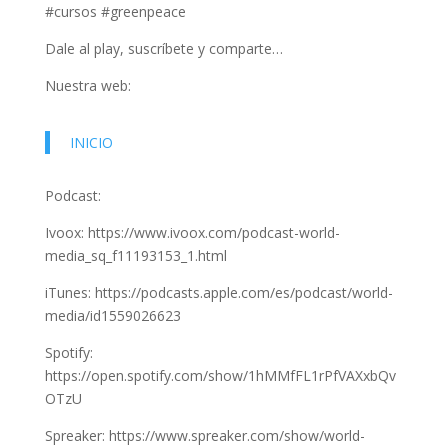
#cursos #greenpeace
Dale al play, suscríbete y comparte…
Nuestra web:
INICIO
Podcast:
Ivoox: https://www.ivoox.com/podcast-world-
media_sq_f11193153_1.html
iTunes: https://podcasts.apple.com/es/podcast/world-
media/id1559026623
Spotify:
https://open.spotify.com/show/1hMMfFL1rPfVAXxbQv
OTzU
Spreaker: https://www.spreaker.com/show/world-