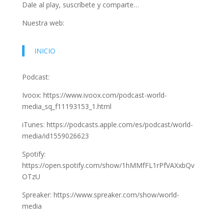
Dale al play, suscríbete y comparte…
Nuestra web:
INICIO
Podcast:
Ivoox: https://www.ivoox.com/podcast-world-
media_sq_f11193153_1.html
iTunes: https://podcasts.apple.com/es/podcast/world-
media/id1559026623
Spotify:
https://open.spotify.com/show/1hMMfFL1rPfVAXxbQv
OTzU
Spreaker: https://www.spreaker.com/show/world-
media