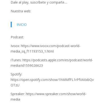
Dale al play, suscríbete y comparte…
Nuestra web:
INICIO
Podcast:
Ivoox: https://www.ivoox.com/podcast-world-
media_sq_f11193153_1.html
iTunes: https://podcasts.apple.com/es/podcast/world-
media/id1559026623
Spotify:
https://open.spotify.com/show/1hMMfFL1rPfVAXxbQv
OTzU
Spreaker: https://www.spreaker.com/show/world-
media