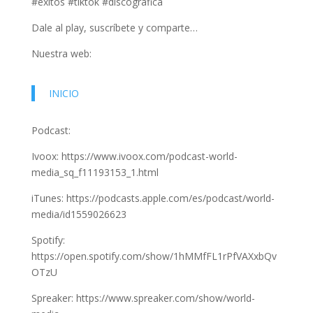
#exitos #tiktok #discografica
Dale al play, suscríbete y comparte…
Nuestra web:
INICIO
Podcast:
Ivoox: https://www.ivoox.com/podcast-world-
media_sq_f11193153_1.html
iTunes: https://podcasts.apple.com/es/podcast/world-
media/id1559026623
Spotify:
https://open.spotify.com/show/1hMMfFL1rPfVAXxbQv
OTzU
Spreaker: https://www.spreaker.com/show/world-