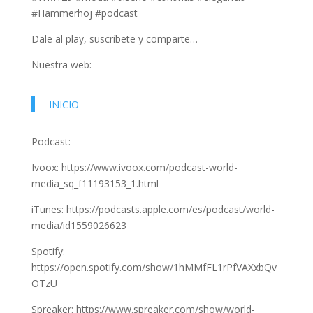
#Hammerhoj #podcast
Dale al play, suscríbete y comparte…
Nuestra web:
INICIO
Podcast:
Ivoox: https://www.ivoox.com/podcast-world-
media_sq_f11193153_1.html
iTunes: https://podcasts.apple.com/es/podcast/world-
media/id1559026623
Spotify:
https://open.spotify.com/show/1hMMfFL1rPfVAXxbQv
OTzU
Spreaker: https://www.spreaker.com/show/world-