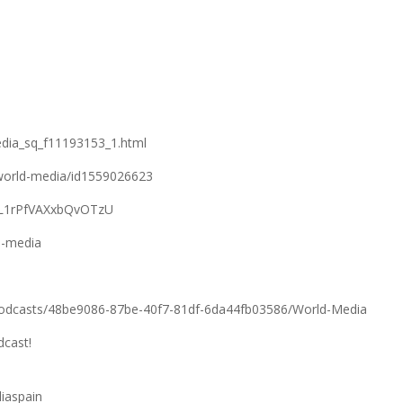
edia_sq_f11193153_1.html
/world-media/id1559026623
fFL1rPfVAXxbQvOTzU
d-media
podcasts/48be9086-87be-40f7-81df-6da44fb03586/World-Media
dcast!
iaspain