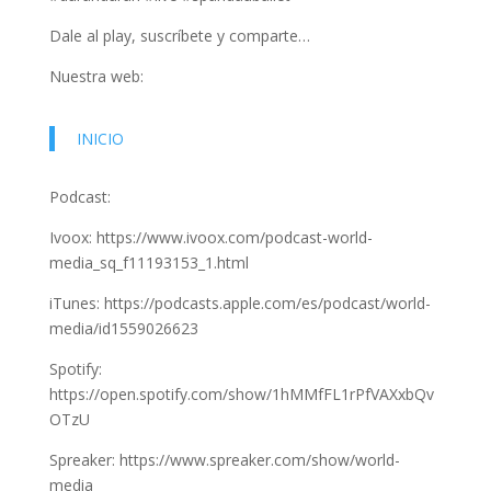
Dale al play, suscríbete y comparte…
Nuestra web:
INICIO
Podcast:
Ivoox: https://www.ivoox.com/podcast-world-
media_sq_f11193153_1.html
iTunes: https://podcasts.apple.com/es/podcast/world-
media/id1559026623
Spotify:
https://open.spotify.com/show/1hMMfFL1rPfVAXxbQv
OTzU
Spreaker: https://www.spreaker.com/show/world-
media