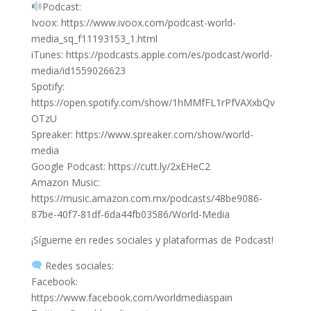
Podcast:
Ivoox: https://www.ivoox.com/podcast-world-
media_sq_f11193153_1.html
iTunes: https://podcasts.apple.com/es/podcast/world-
media/id1559026623
Spotify:
https://open.spotify.com/show/1hMMfFL1rPfVAXxbQv
OTzU
Spreaker: https://www.spreaker.com/show/world-
media
Google Podcast: https://cutt.ly/2xEHeC2
Amazon Music:
https://music.amazon.com.mx/podcasts/48be9086-
87be-40f7-81df-6da44fb03586/World-Media
¡Sígueme en redes sociales y plataformas de Podcast!
Redes sociales:
Facebook:
https://www.facebook.com/worldmediaspain